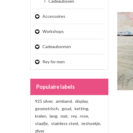
Cadeauboxen
Accessoires
Workshops
Cadeaubonnen
Rey for men
Populaire labels
925 silver
,
armband
,
display
,
geometrisch
,
goud
,
ketting
,
kralen
,
lang
,
mat
,
rey
,
rose
,
staafje
,
stainless steel
,
zeshoekje
,
zilver