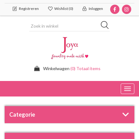
Registreren
Wishlist
(0)
Inloggen
Winkelwagen
(0) Totaal items
Toggl
navig
Categorie