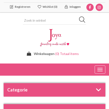
Registreren
Wishlist
(0)
Inloggen
Winkelwagen
(0) Totaal items
Toggl
navig
Categorie