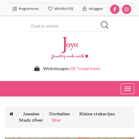
Registreren
Wishlist
(0)
Inloggen
Winkelwagen
(0) Totaal items
Toggl
navig
Juwelen
Oorbellen
Kleine stekertjes
Studs zilver
Ster