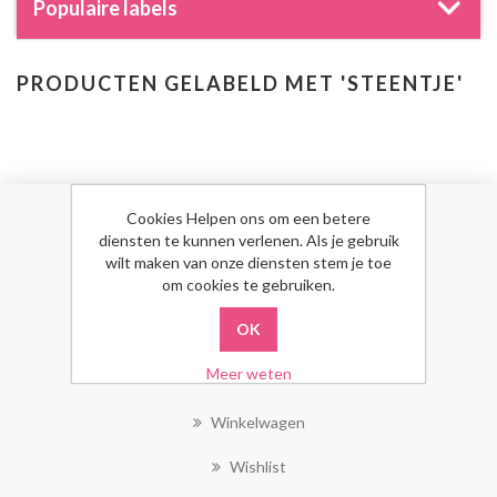
Populaire labels
PRODUCTEN GELABELD MET 'STEENTJE'
Cookies Helpen ons om een betere
MIJN ACCOUNT
diensten te kunnen verlenen. Als je gebruik
wilt maken van onze diensten stem je toe
om cookies te gebruiken.
Mijn Account
Bestellingen
Meer weten
Klant Adressen
Winkelwagen
Wishlist