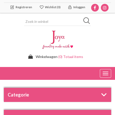
Registreren
Wishlist
(0)
Inloggen
Winkelwagen
(0) Totaal items
Toggl
navig
Categorie