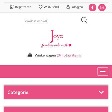
Registreren
Wishlist
(0)
Inloggen
Winkelwagen
(0) Totaal items
Toggl
navig
Categorie