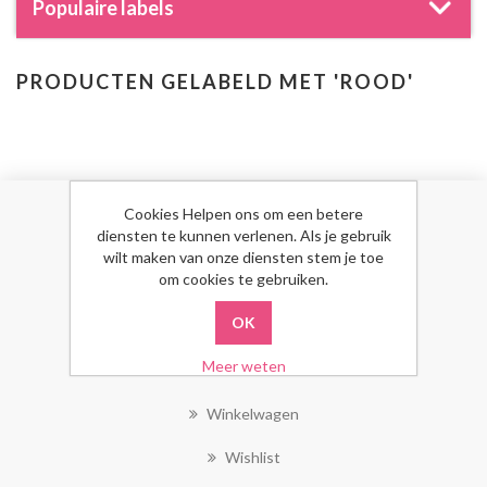
Populaire labels
PRODUCTEN GELABELD MET 'ROOD'
Cookies Helpen ons om een betere
MIJN ACCOUNT
diensten te kunnen verlenen. Als je gebruik
wilt maken van onze diensten stem je toe
om cookies te gebruiken.
Mijn Account
Bestellingen
Meer weten
Klant Adressen
Winkelwagen
Wishlist