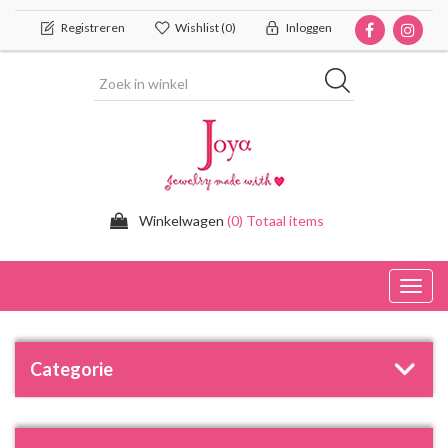
Registreren
Wishlist
(0)
Inloggen
Winkelwagen
(0) Totaal items
Toggl
navig
Categorie