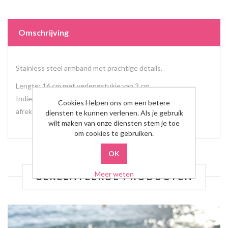
Omschrijving
Stainless steel armband met prachtige details.
Lengte: 16 cm met verlengstukje van 3 cm.
Indien graag op maat, laat een berichtje achter bij het
Cookies Helpen ons om een betere
afrekenen.
diensten te kunnen verlenen. Als je gebruik
wilt maken van onze diensten stem je toe
om cookies te gebruiken.
Meer weten
GERELATEERDE PRODUCTEN