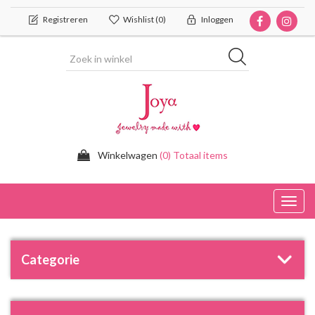
Registreren
Wishlist
(0)
Inloggen
Winkelwagen
(0) Totaal items
Toggl
navig
Categorie