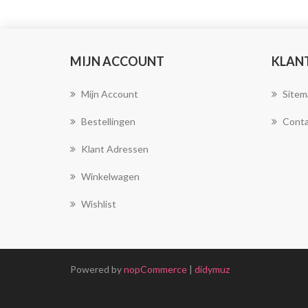
MIJN ACCOUNT
KLAN
Mijn Account
Sitem
Bestellingen
Conta
Klant Adressen
Winkelwagen
Wishlist
Powered by
nopCommerce
|
didymuz