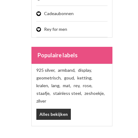
Cadeaubonnen
Rey for men
Populaire labels
925 silver
,
armband
,
display
,
geometrisch
,
goud
,
ketting
,
kralen
,
lang
,
mat
,
rey
,
rose
,
staafje
,
stainless steel
,
zeshoekje
,
zilver
Alles bekijken