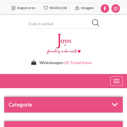
Registreren
Wishlist
(0)
Inloggen
Winkelwagen
(0) Totaal items
Toggl
navig
Categorie