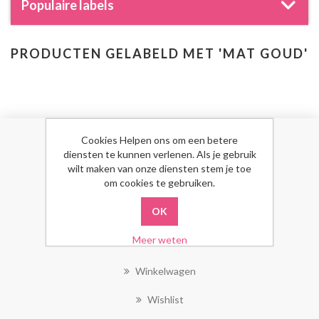
Populaire labels
PRODUCTEN GELABELD MET 'MAT GOUD'
Cookies Helpen ons om een betere
MIJN ACCOUNT
diensten te kunnen verlenen. Als je gebruik
wilt maken van onze diensten stem je toe
om cookies te gebruiken.
Mijn Account
Bestellingen
Meer weten
Klant Adressen
Winkelwagen
Wishlist