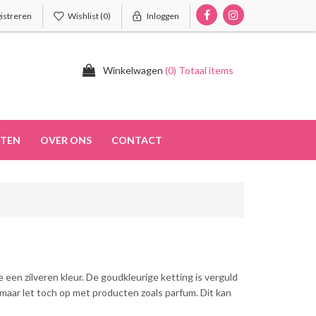
istreren
Wishlist
(0)
Inloggen
Winkelwagen
(0) Totaal items
TEN
OVER ONS
CONTACT
e een zilveren kleur. De goudkleurige ketting is verguld
 maar let toch op met producten zoals parfum. Dit kan