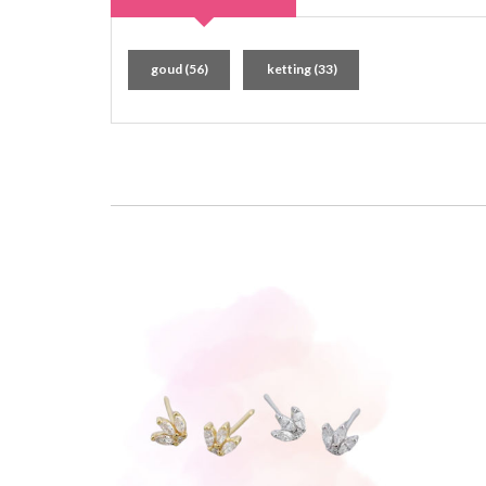
goud
(56)
ketting
(33)