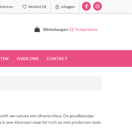
istreren
Wishlist
(0)
Inloggen
Winkelwagen
(0) Totaal items
TEN
OVER ONS
CONTACT
 heeft van nature een zilveren kleur. De goudkleurige
g is zeer kleurvast maar let toch op met producten zoals