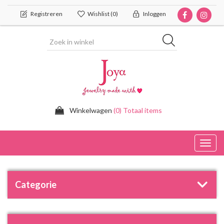
Registreren
Wishlist
(0)
Inloggen
Winkelwagen
(0) Totaal items
Toggl
navig
Categorie