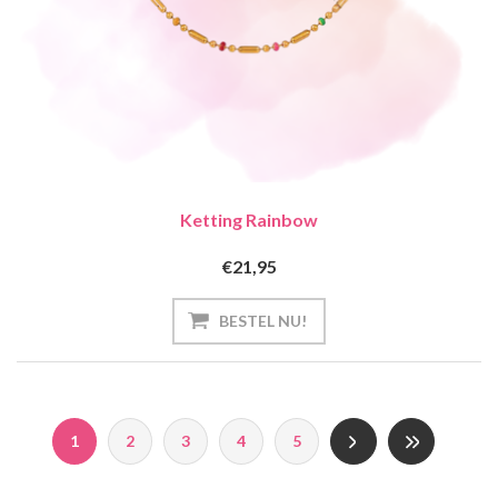
Ketting Rainbow
€21,95
1
2
3
4
5