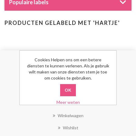
Populaire labels
PRODUCTEN GELABELD MET 'HARTJE'
Cookies Helpen ons om een betere
MIJN ACCOUNT
diensten te kunnen verlenen. Als je gebruik
wilt maken van onze diensten stem je toe
om cookies te gebruiken.
Mijn Account
Bestellingen
Meer weten
Klant Adressen
Winkelwagen
Wishlist