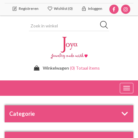
Registreren
Wishlist
(0)
Inloggen
Winkelwagen
(0) Totaal items
Toggl
navig
Categorie