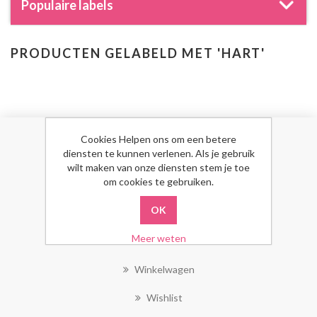
Populaire labels
PRODUCTEN GELABELD MET 'HART'
Cookies Helpen ons om een betere
MIJN ACCOUNT
diensten te kunnen verlenen. Als je gebruik
wilt maken van onze diensten stem je toe
om cookies te gebruiken.
Mijn Account
Bestellingen
Meer weten
Klant Adressen
Winkelwagen
Wishlist