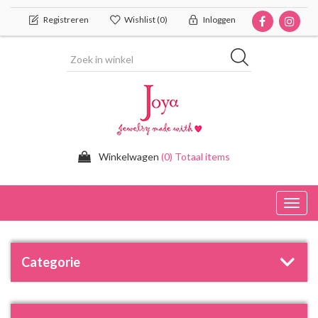
Registreren
Wishlist
(0)
Inloggen
Winkelwagen
(0) Totaal items
Toggl
navig
Categorie