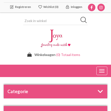
Registreren
Wishlist
(0)
Inloggen
Winkelwagen
(0) Totaal items
Toggl
navig
Categorie