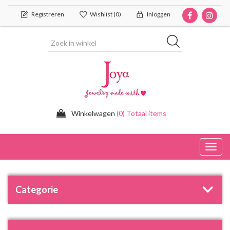
Registreren
Wishlist
(0)
Inloggen
Winkelwagen
(0) Totaal items
Toggl
navig
Categorie