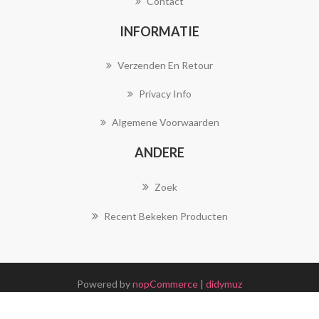
Contact
INFORMATIE
Verzenden En Retour
Privacy Info
Algemene Voorwaarden
ANDERE
Zoek
Recent Bekeken Producten
Powered by
nopCommerce
|
didymuz
Copyright ; 2026 Joya Juwelen. Alle rechten voorbehouden.