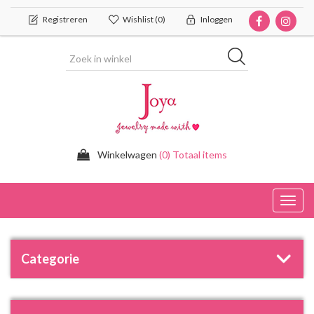
Registreren
Wishlist
(0)
Inloggen
Winkelwagen
(0) Totaal items
Toggl
navig
Categorie