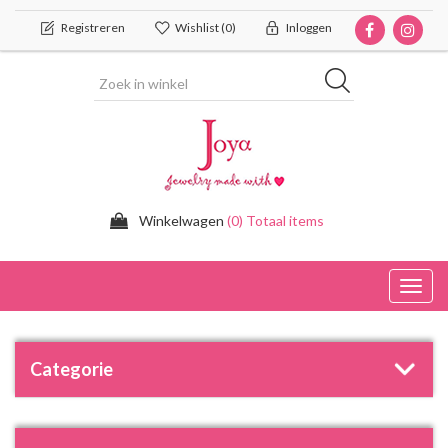
Registreren
Wishlist
(0)
Inloggen
Winkelwagen
(0) Totaal items
Toggl
navig
Categorie