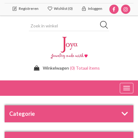
Registreren
Wishlist
(0)
Inloggen
Winkelwagen
(0) Totaal items
Toggl
navig
Categorie