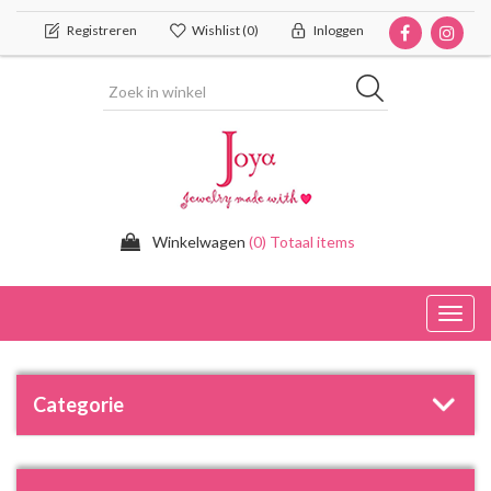
Registreren
Wishlist
(0)
Inloggen
Winkelwagen
(0) Totaal items
Toggl
navig
Categorie