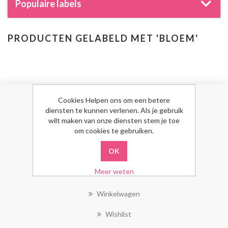
Populaire labels
PRODUCTEN GELABELD MET 'BLOEM'
Cookies Helpen ons om een betere
MIJN ACCOUNT
diensten te kunnen verlenen. Als je gebruik
wilt maken van onze diensten stem je toe
om cookies te gebruiken.
Mijn Account
Bestellingen
Meer weten
Klant Adressen
Winkelwagen
Wishlist