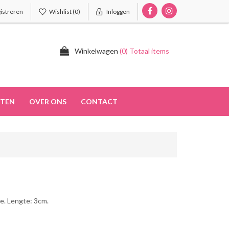
istreren
Wishlist
(0)
Inloggen
Winkelwagen
(0) Totaal items
TEN
OVER ONS
CONTACT
e. Lengte: 3cm.