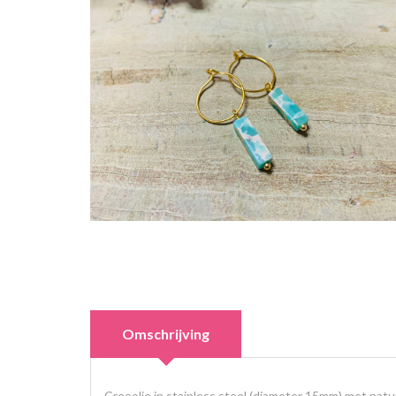
Omschrijving
Creoolje in stainless steel (diameter 15mm) met nat