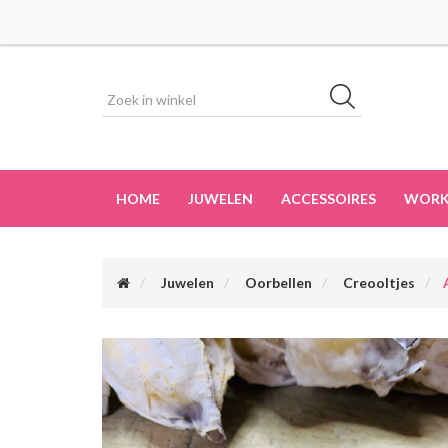
HOME
JUWELEN
ACCESSOIRES
WORK
Juwelen
Oorbellen
Creooltjes